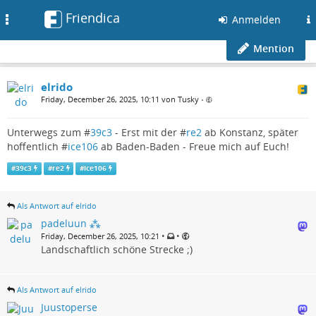
Friendica
Toggle
Anmelden
navigation
Mention
elrido
Friday, December 26, 2025, 10:11 von Tusky
•
Unterwegs zum #
39c3
- Erst mit der #
re2
ab Konstanz, später
hoffentlich #
ice106
ab Baden-Baden - Freue mich auf Euch!
#
39c3
#
re2
#
ice106
Als Antwort auf elrido
padeluun ⁂
•
•
Friday, December 26, 2025, 10:21
Landschaftlich schöne Strecke ;)
Als Antwort auf elrido
Juustoperse