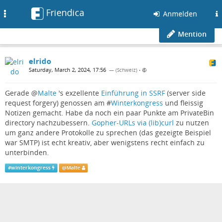
Friendica
Toggle
Anmelden
navigation
Mention
elrido
Saturday, March 2, 2024, 17:56
— (Schweiz)
•
Gerade
@
Malte
's exzellente
Einführung in SSRF
(server side
request forgery) genossen am #
Winterkongress
und fleissig
Notizen gemacht. Habe da noch ein paar Punkte am PrivateBin
directory nachzubessern.
Gopher-URLs via (lib)curl
zu nutzen
um ganz andere Protokolle zu sprechen (das gezeigte Beispiel
war SMTP) ist echt kreativ, aber wenigstens recht einfach zu
unterbinden.
#
winterkongress
@
Malte